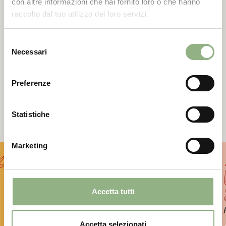
con altre informazioni che hai fornito loro o che hanno
1 gennaio
- 30
raccolto dal tuo utilizzo dei loro servizi.
settembre
Selezione
Necessari
del
consenso
Preferenze
Offerte
speciali
Statistiche
Marketing
Accetta tutti
Accetta selezionati