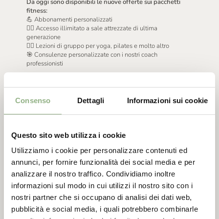
Da oggi sono disponibili le nuove offerte sui pacchetti
fitness:
💪 Abbonamenti personalizzati
🏋️‍♀️ Accesso illimitato a sale attrezzate di ultima
generazione
🧘‍♂️ Lezioni di gruppo per yoga, pilates e molto altro
🎯 Consulenze personalizzate con i nostri coach
professionisti
Promozioni speciali:
Mensile
Semestrale
Consenso
Dettagli
Informazioni sui cookie
Annuale
📍 Passa in sede o visita il nostro sito per scoprire di più e
prenotare il tuo pacchetto
Questo sito web utilizza i cookie
👉
https://www.anuscabeautyspace.it/it-IT/anusca-
Utilizziamo i cookie per personalizzare contenuti ed
fitness
annunci, per fornire funzionalità dei social media e per
Iscriviti adesso e raggiungi i tuoi obiettivi con noi: la tua
analizzare il nostro traffico. Condividiamo inoltre
nuova avventura fitness inizia ora!
informazioni sul modo in cui utilizzi il nostro sito con i
nostri partner che si occupano di analisi dei dati web,
pubblicità e social media, i quali potrebbero combinarle