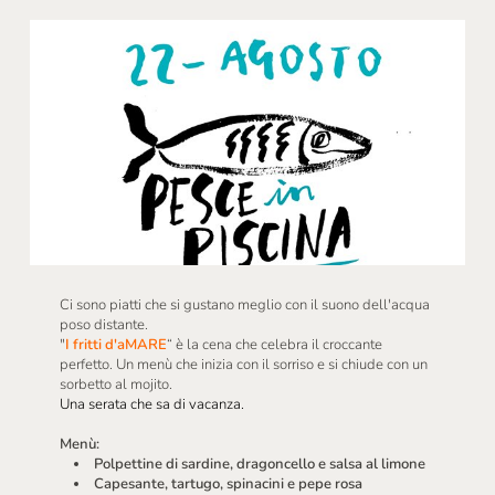
Ci sono piatti che si gustano meglio con il suono dell'acqua
poso distante.
"
I fritti d'aMARE
“ è la cena che celebra il croccante
perfetto. Un menù che inizia con il sorriso e si chiude con un
sorbetto al mojito.
Una serata che sa di vacanza.
Menù:
Polpettine di sardine, dragoncello e salsa al limone
Capesante, tartugo, spinacini e pepe rosa