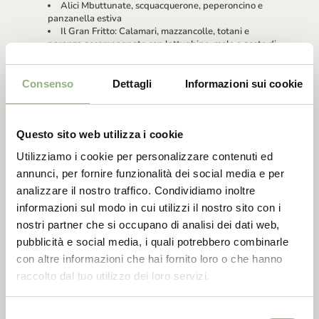
Alici Mbuttunate, scquacquerone, peperoncino e
panzanella estiva
Il Gran Fritto: Calamari, mazzancolle, totani e
paranza accompagnato con lattughino, mele e aceto di
riso, lamelle di limone candito
Sorbetto al mojito
Consenso
Dettagli
Informazioni sui cookie
€ 50 a persona, bevande escluse
Possibilità di abbinamento vini con 3 calici € 14
📍
PRENOTA QUI
Questo sito web utilizza i cookie
Utilizziamo i cookie per personalizzare contenuti ed
annunci, per fornire funzionalità dei social media e per
analizzare il nostro traffico. Condividiamo inoltre
informazioni sul modo in cui utilizzi il nostro sito con i
22 agosto
nostri partner che si occupano di analisi dei dati web,
pubblicità e social media, i quali potrebbero combinarle
con altre informazioni che hai fornito loro o che hanno
raccolto dal tuo utilizzo dei loro servizi.
Selezione