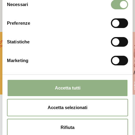
Offerte
speciali
Necessari
del
consenso
Preferenze
Statistiche
Marketing
Accetta tutti
PISCINA+PRANZO (WEEKEND E
Accetta selezionati
FESTIVO)
UN TUFFO E UN BOCCONE
Rifiuta
Dettagli offerta